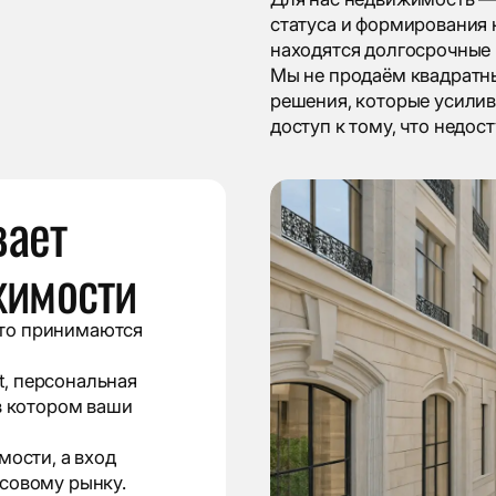
статуса и формирования 
находятся долгосрочные 
Мы не продаём квадратн
решения, которые усилив
доступ к тому, что недос
вает
жимости
то принимаются
et, персональная
в котором ваши
мости, а вход
совому рынку.