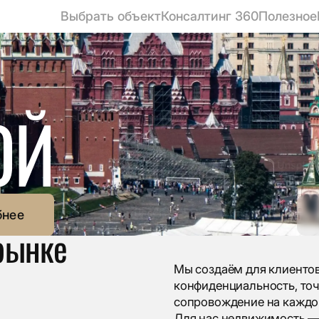
УЛЬТАТ.
Выбрать объект
Консалтинг 360
Полезное
ОЙ
бнее
рынке
Мы создаём для клиенто
конфиденциальность, точ
сопровождение на каждо
Для нас недвижимость — 