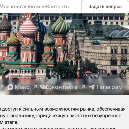
Моя книга
Обо мне
Контакты
Задать вопрос
Макс
Вконтакте
Телеграм
в доступ к сильным возможностям рынка, обеспечивая
ную аналитику, юридическую чистоту и безупречное
м этапе.
это инструмент сохранения капитала, укрепления