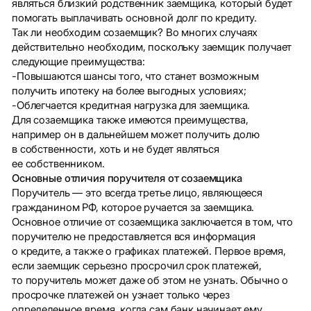
являться близкий родственник заемщика, который будет
помогать выплачивать основной долг по кредиту.
Так ли необходим созаемщик? Во многих случаях
действительно необходим, поскольку заемщик получает
следующие преимущества:
-Повышаются шансы того, что станет возможным
получить ипотеку на более выгодных условиях;
-Облегчается кредитная нагрузка для заемщика.
Для созаемщика также имеются преимущества,
например он в дальнейшем может получить долю
в собственности, хоть и не будет являться
ее собственником.
Основные отличия поручителя от созаемщика
Поручитель — это всегда третье лицо, являющееся
гражданином РФ, которое ручается за заемщика.
Основное отличие от созаемщика заключается в том, что
поручителю не предоставляется вся информация
о кредите, а также о графиках платежей. Первое время,
если заемщик серьезно просрочил срок платежей,
то поручитель может даже об этом не узнать. Обычно о
просрочке платежей он узнает только через
определенное время, когда сам банк начинает ему